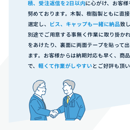
積、受注返信を2日以内
に心がけ、お客様
努めております。木製、樹脂製ともに直
選定し、
ビス、キャップも一緒に納品
致
別途でご用意する事無く作業に取り掛か
をあけたり、裏面に両面テープを貼って出
ます。お客様からは納期対応も早く、商
で、
軽くて作業がしやすい
とご好評も頂い